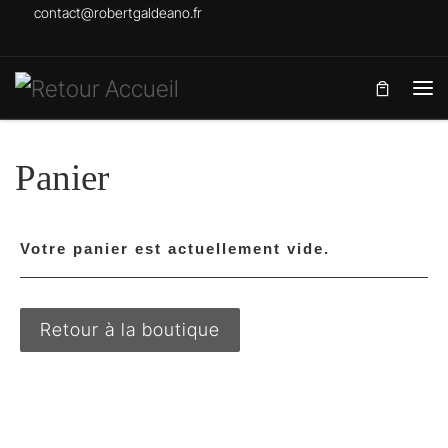
contact@robertgaldeano.fr
Skip to content
Me
Panier
Votre panier est actuellement vide.
Retour à la boutique